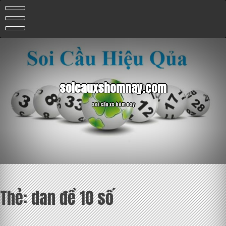
Skip
to
content
soicauxshomnay.com
soi cầu xs hôm nay
Thẻ:
dan đề 10 số