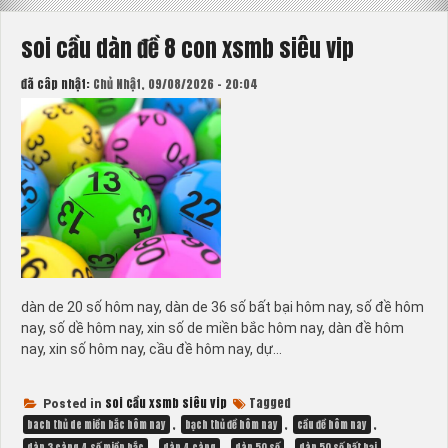
soi cầu dàn đề 8 con xsmb siêu vip
đã câp nhật:
Chủ Nhật, 09/08/2026 - 20:04
dàn de 20 số hôm nay, dàn de 36 số bất bại hôm nay, số đề hôm
nay, số dề hôm nay, xin số de miền bắc hôm nay, dàn đề hôm
nay, xin số hôm nay, cầu đề hôm nay, dự…
soi cầu xsmb siêu vip
Tagged
Posted in
,
,
,
bach thủ de miền bắc hôm nay
bạch thủ đề hôm nay
cầu đề hôm nay
,
,
,
,
dàn 3 càng 4 số miền bắc
dàn 4 càng
dàn 50 số
dàn 50 số bất bại