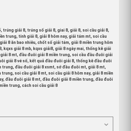
 trúng giải 8, trúng số giải 8, giai 8, giải 8, soi cầu giải 8,
iền trung, tính giải 8, giải 8 hôm nay, giải tám mt, soi cầu
y, giải 8 ăn bao nhiêu, chốt số giải tám, giải 8 miền trung hôm
 8, kqxs giải 8 mb, kqxs giải8, giải 8 ngày mai, thống kê giải
 giải 8 mt, đầu đuôi giải 8 miền trung, soi cầu đầu đuôi giải
ôi giải 8 vé số, kết quả đầu đuôi giải 8, thống kê đầu đuôi
 trung, đầu đuôi giải 8 xsmt, sớ đầu đuôi mt, giải 8 mt,
 trung, soi cầu giải 8 mt, soi cầu giải 8 hôm nay, giải 8 miền
nay, đầu đuôi giải 8 mt, đầu đuôi giải 8 miền trung, đầu đuôi
 miền trung, cách soi cầu giải 8