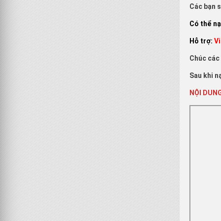
Các bạn s
Có thể n
Hỗ trợ:
Vi
Chúc các 
Sau khi n
NỘI DUNG