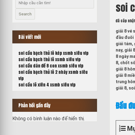
soi 
Search
đã câp nhậ
giải 8 vé 
Bài viết mới
đầu đuôi g
giái tám, 
nay, giải 
soi cầu bạch thủ lô kép xsmb siêu vip
8 ngày mai
soi cầu bạch thủ lô xsmb siêu vip
8, chốt s
soi cầu dàn đề 8 con xsmb siêu vip
giải 8 hô
soi cầu bạch thủ lô 2 nháy xsmb siêu
giải 8 miề
vip
trung hôm
soi cầu lô xiên 4 xsmb siêu vip
giải 8, so
Đầu đu
Phản hồi gần đây
Không có bình luận nào để hiển thị.
Mụ