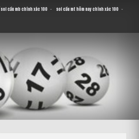
 soi cầu mb chính xác 100
soi cầu mt hôm nay chính xác 100