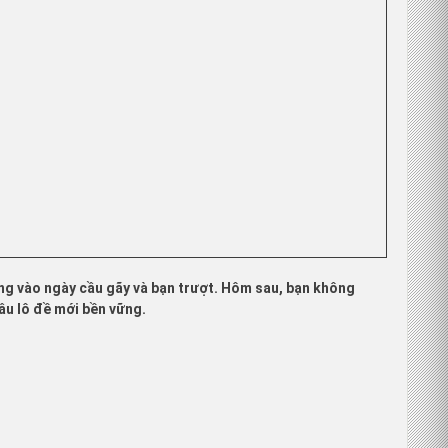
g vào ngày cầu gãy và bạn trượt. Hôm sau, bạn không
cầu lô đề mới bền vững.