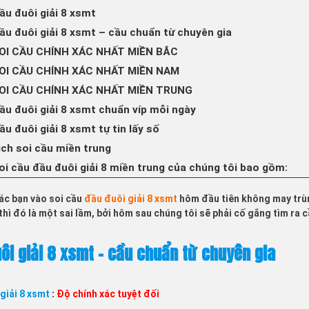
ầu đuôi giải 8 xsmt
ầu đuôi giải 8 xsmt – cầu chuẩn từ chuyên gia
OI CẦU CHÍNH XÁC NHẤT MIỀN BẮC
OI CẦU CHÍNH XÁC NHẤT MIỀN NAM
OI CẦU CHÍNH XÁC NHẤT MIỀN TRUNG
ầu đuôi giải 8 xsmt chuẩn víp mỗi ngày
ầu đuôi giải 8 xsmt tự tin lấy số
ịch soi cầu miền trung
oi cầu đầu đuôi giải 8 miền trung của chúng tôi bao gồm:
ác bạn vào soi cầu
đầu đuôi giải 8 xsmt
hôm đầu tiên không may trùn
thì đó là một sai lầm, bởi hôm sau chúng tôi sẽ phải cố gắng tìm ra 
ôi giải 8 xsmt
– cầu chuẩn từ chuyên gia
giải 8 xsmt
:
Độ chính xác tuyệt đối