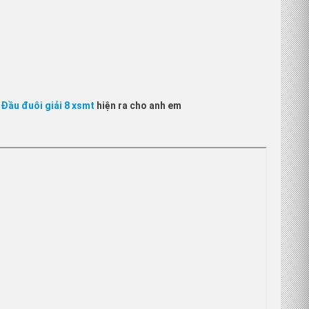
ố
Đầu đuôi giải 8 xsmt
hiện ra cho anh em