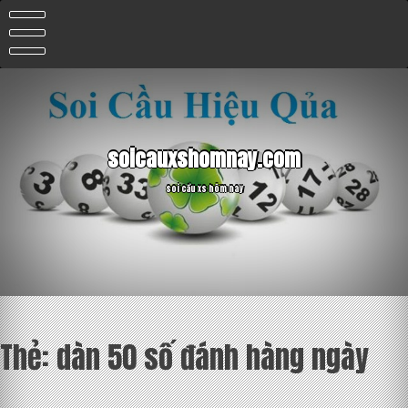
Skip
to
content
soicauxshomnay.com
soi cầu xs hôm nay
Thẻ:
dàn 50 số đánh hàng ngày