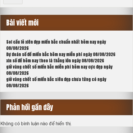
con
xsmb
siêu
vip
Bài viết mới
Soi cầu lô xiên đẹp miền bắc chuẩn nhất hôm nay ngày
08/08/2026
Dự đoán số đề miền bắc hôm nay miễn phí ngày 08/08/2026
xin số đề hôm nay theo là thắng lớn ngày 08/08/2026
giờ vàng chốt số miền bắc miễn phí hôm nay cực đẹp ngày
08/08/2026
giờ vàng chốt số miền bắc siêu đẹp chưa từng có ngày
08/08/2026
Phản hồi gần đây
Không có bình luận nào để hiển thị.