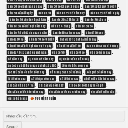
,
,
,
dàn 50 số đánh hàng ngày
dàn 50 số khung 2 ngày
dàn 50 số khung 3 ngày
,
,
,
dàn 50 số mỗi ngày
dan de 10
dàn de 20 số hôm nay
dàn de 20 số mỗi ngày
,
,
,
,
dàn de 20 số rồng bạch kim
dàn de 20 số thần tài
dàn de 20 số vip
,
,
,
dàn de 36 số bất bại hôm nay
dàn de 4 càng
dàn de 50 co
,
,
,
dàn de 64 số đánh quanh năm
dan de10 so hom nay
dàn đề 10 con
,
,
,
dan đề 10 số
dàn đề 10 số 3 ngày
dàn đề 10 số bất bại hôm nay
,
,
,
dàn đề 10 số bất bại khung 3 ngày
dàn đề 10 số bất tử
dan đe 10 so nuoi khung
,
,
,
,
dàn đề 40 số đánh quanh năm
dan đề 50
dàn đề 6 số
dàn đề hôm nay
,
,
,
dề hôm nay
dự đoán đề hôm nay
dự đoán số de hôm nay
,
,
dự đoán số đề hôm nay chính xác 100
đề miền bắc hôm nay
,
,
,
độc thủ đề miền bắc hôm nay
hôm nay đánh đề số mấy
kết quả đề hôm nay
,
,
,
,
lô đề hôm qua
số đề đẹp hôm nay
số đề hôm nay
số đề miền bắc hôm nay
,
,
,
soi cầu dàn de 4 số
soi cầu đề hôm nay
xin số de hôm nay miễn phí
,
,
,
xin số de miền bắc hôm nay
xin số de miền nam hôm nay
xin số đề miền bắc
ở
100 bình luận
xin số hôm nay
soi
cầu
dàn
đề
8
Search