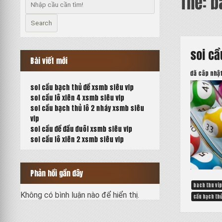
Thẻ:
b
Search
soi cầ
Bài viết mới
đã câp nhậ
soi cầu bạch thủ đề xsmb siêu vip
soi cầu lô xiên 4 xsmb siêu vip
soi cầu bạch thủ lô 2 nháy xsmb siêu
vip
soi cầu đề đầu đuôi xsmb siêu vip
soi cầu lô xiên 2 xsmb siêu vip
Phản hồi gần đây
bach thu vip
Không có bình luận nào để hiển thị.
cầu bạch thủ