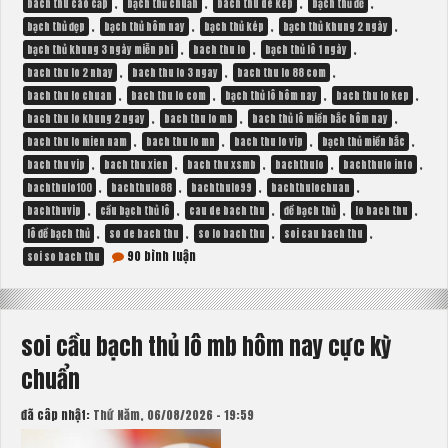
,
,
,
,
bach thu cao cấp
bạch thủ chuẩn
bach thu de kep
bạch thủ đề
,
,
,
,
bạch thủ đẹp
bạch thủ hôm nay
bạch thủ kép
bạch thủ khung 2 ngày
,
,
,
bạch thủ khung 3 ngày miễn phí
bach thu lo
bạch thủ lô 1 ngày
,
,
,
bach thu lo 2 nhay
bach thu lo 3 ngay
bach thu lo 88 com
,
,
,
,
bach thu lo chuan
bach thu lo com
bạch thủ lô hôm nay
bach thu lo kep
,
,
,
bach thu lo khung 2 ngay
bach thu lo mb
bach thủ lô miền bắc hôm nay
,
,
,
,
bach thu lo mien nam
bach thu lo mn
bach thu lo vip
bạch thủ miền bắc
,
,
,
,
,
bach thu vip
bach thu xien
bach thu xsmb
bachthulo
bachthulo info
,
,
,
,
bachthulo100
bachthulo88
bachthulo99
bachthulochuan
,
,
,
,
,
bachthuvip
cầu bạch thủ lô
cau de bach thu
đề bạch thủ
lo bach thu
,
,
,
,
lô đề bạch thủ
so de bach thu
so lo bach thu
soi cau bach thu
ở
90 bình luận
soi so bach thu
soi
cầu
song
thủ
soi cầu bạch thủ lô mb hôm nay cực kỳ
lô
xsmb
chuẩn
siêu
vip
đã câp nhật:
Thứ Năm, 06/08/2026 - 19:59