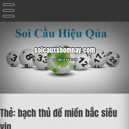
Skip
to
content
soicauxshomnay.com
soi cầu xs hôm nay
Thẻ:
bạch thủ đề miền bắc siêu
vip