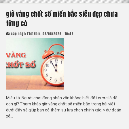
giờ vàng chốt số miền bắc siêu đẹp chưa
từng có
đã câp nhật:
Thứ Năm, 06/08/2026 - 19:47
Miêu tả: Người chơi đang phân vân không biết đặt cược lô đề
con gì? Tham khảo giờ vàng chốt số miền bắc trong bài viết
dưới đây sẽ giúp bạn có thêm sự lựa chọn chính xác. » dự đoán
xổ…