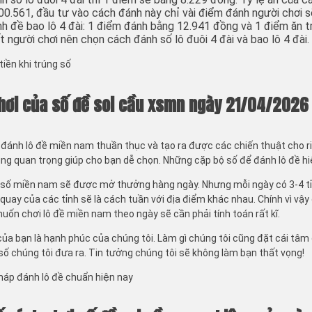
00.561, đầu tư vào cách đánh này chỉ vài điểm đánh người chơi s
h đề bao lô 4 đài: 1 điểm đánh bằng 12.941 đồng và 1 điểm ăn trị
t người chơi nên chọn cách đánh số lô đuôi 4 đài và bao lô 4 đài.
tiền khi trúng số
hơi của số đề soi cầu xsmn ngày 21/04/2026
 đánh lô đề miền nam thuần thục và tạo ra được các chiến thuật cho r
ùng quan trọng giúp cho bạn dễ chọn. Những cặp bộ số để đánh lô đề hiệ
ổ số miền nam sẽ được mở thưởng hàng ngày. Nhưng mỗi ngày có 3-4 tỉ
quay của các tỉnh sẽ là cách tuần với địa điểm khác nhau. Chính vì vậy
uốn chơi lô đề miền nam theo ngày sẽ cần phải tính toán rất kĩ.
của bạn là hạnh phúc của chúng tôi. Làm gì chúng tôi cũng đặt cái tâm
số chúng tôi đưa ra. Tin tưởng chúng tôi sẽ không làm bạn thất vọng!
áp đánh lô đề chuẩn hiện nay