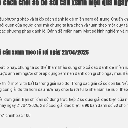
 cách chơi số đề soi cầu xsmn hiệu quả ngà
iều phương pháp và bí kíp cách đánh lô đề miền nam dễ trúng. Chuẩn kh
hói quen của người chơi mà chúng ta lựa chọn và tuân theo một quy tắ
các phương pháp đánh lô. Đánh đề miền nam. Một số kinh nghiệm và m
i cầu xsmn theo lô rơi ngày 21/04/2026
bắt lô này, chúng ta có thể tham khảo dùng cho cả các đánh đề miền 
ược anh em người chơi áp dụng xem nên đánh con gì cho ngày mai. Bắt lô k
lô thì ở một vị trí bất kì trong giải nào đó. Trong các giải xổ số còn lại. 
 con giải đó thì hôm sau nữa hãy chơi lô rơi từ lô nhé. Bạn sẽ nuôi theo
đề, đơn giản. Bạn chỉ cần sử dụng trực tiếp 2 số đuôi giải đặc biệt củ
nay ngày 21/04/2026, 2 số cuối giải đặc biệt là
90
bạn đánh số
53
cho 
 rơi chính xác 100