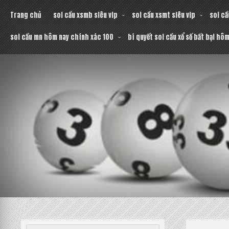
Skip
Trang chủ
soi cầu xsmb siêu vip
soi cầu xsmt siêu vip
soi cầ
to
content
soi cầu mn hôm nay chính xác 100
bí quyết soi cầu xổ số bất bại hô