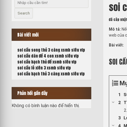
soi 
Search
đã câp nhậ
Mô tả:
Nếu
Bài viết mới
web của c
Bài viết:
soi cầu song thủ 3 càng xsmb siêu vip
soi cầu dàn đề 4 con xsmb siêu vip
SOI C
soi cầu bạch thủ đề xsmb siêu vip
soi cầu lô xiên 3 xsmb siêu vip
soi cầu bạch thủ 3 càng xsmb siêu vip
Mụ
Phản hồi gần đây
S
T
Không có bình luận nào để hiển thị.
L
M