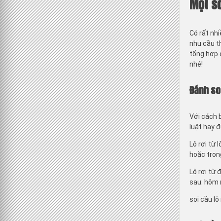
Một số
Có rất nh
nhu cầu t
tổng hợp 
nhé!
Đánh so
Với cách 
luật hay đ
Lô rơi từ 
hoặc trong
Lô rơi từ 
sau: hôm 
soi cầu lô