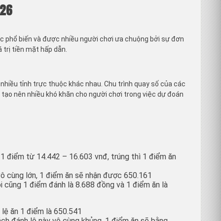
026
c phổ biến và được nhiều người chơi ưa chuộng bởi sự đơn
 trị tiền mặt hấp dẫn.
nhiều tỉnh trực thuộc khác nhau. Chu trình quay số của các
u tạo nên nhiều khó khăn cho người chơi trong việc dự đoán
 1 điểm từ 14.442 – 16.603 vnđ, trúng thì 1 điểm ăn
vô cùng lớn, 1 điểm ăn sẽ nhận được 650.161
i cũng 1 điểm đánh là 8.688 đồng và 1 điểm ăn là
 lệ ăn 1 điểm là 650.541
cách đánh lô này vô cùng khủng. 1 điểm ăn sẽ bằng