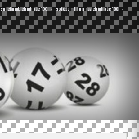
 soi cầu mb chính xác 100
soi cầu mt hôm nay chính xác 100