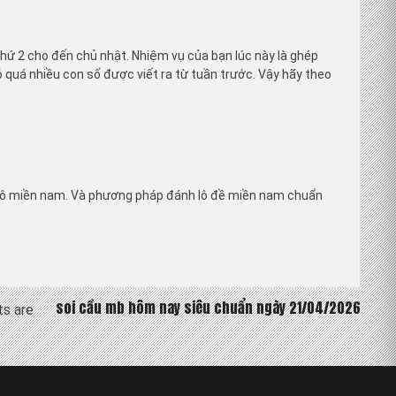
ừ thứ 2 cho đến chủ nhật. Nhiệm vụ của bạn lúc này là ghép
ó quá nhiều con số được viết ra từ tuần trước. Vậy hãy theo
ơi lô miền nam. Và phương pháp đánh lô đề miền nam chuẩn
soi cầu mb hôm nay siêu chuẩn ngày 21/04/2026
s are