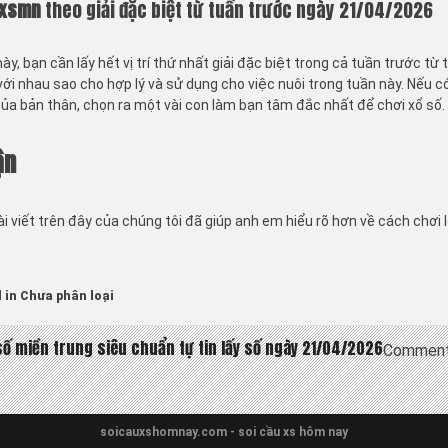
 xsmn
theo giải đặc biệt từ tuần trước ngày 21/04/2026
ày, bạn cần lấy hết vị trí thứ nhất giải đặc biệt trong cả tuần trước t
với nhau sao cho hợp lý và sử dụng cho việc nuôi trong tuần này. Nếu c
của bản thân, chọn ra một vài con làm bạn tâm đắc nhất để chơi xổ số.
ận
ài viết trên đây của chúng tôi đã giúp anh em hiểu rõ hơn về cách ch
 in Chưa phân loại
số miền trung siêu chuẩn tự tin lấy số ngày 21/04/2026
Comment
soicauxshomnay.com - soi cầu xs hôm nay