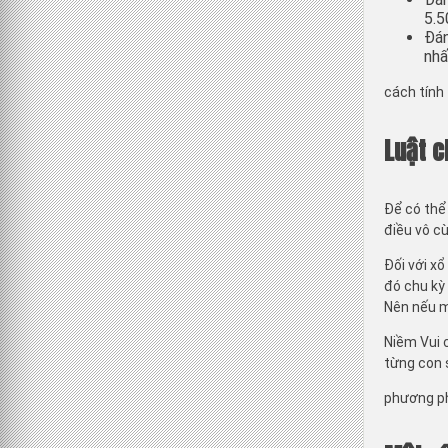
5.5
Đán
nhấ
cách tính 
Luật c
Để có thể
điều vô c
Đối với x
đó chu kỳ 
Nên nếu m
Niềm Vui 
từng con 
phương ph