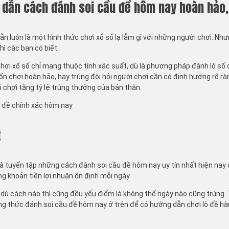
dẫn cách đánh soi cầu đề hôm nay hoàn hảo,
ẫn luôn là một hình thức chơi xổ số lạ lẫm gì với những người chơi. Nh
hì các bạn có biết.
chơi xổ số chỉ mang thuộc tính xác suất, dù là phương pháp đánh lô số
n chơi hoàn hảo, hay trúng đòi hỏi người chơi cần có định hướng rõ rà
i chơi tăng tỷ lệ trúng thưởng của bản thân.
 đề chính xác hôm nay
t
là tuyển tập những cách đánh soi cầu đề hôm nay uy tín nhất hiện nay
g khoản tiền lợi nhuận ổn định mỗi ngày
 dù cách nào thì cũng đều yếu điểm là không thể ngày nào cũng trúng. 
g thức đánh soi cầu đề hôm nay ở trên để có hướng dẫn chơi lô đề hà