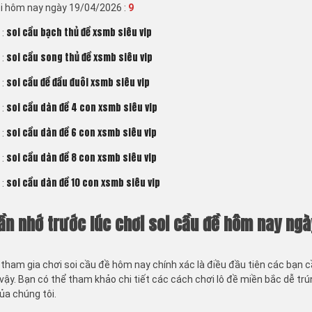
i hôm nay ngày 19/04/2026 :
9
soi cầu bạch thủ đề xsmb siêu vip
 :
soi cầu song thủ đề xsmb siêu vip
 :
soi cầu đề đầu đuôi xsmb siêu vip
 :
soi cầu dàn đề 4 con xsmb siêu vip
 :
soi cầu dàn đề 6 con xsmb siêu vip
 :
soi cầu dàn đề 8 con xsmb siêu vip
 :
soi cầu dàn đề 10 con xsmb siêu vip
 :
ần nhớ trước lúc chơi soi cầu đề hôm nay ng
tham gia chơi soi cầu đề hôm nay chính xác là điều đầu tiên các bạn cầ
vậy. Bạn có thể tham khảo chi tiết các cách chơi lô đề miền bắc dễ trú
ủa chúng tôi.