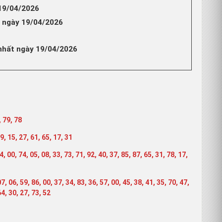
 19/04/2026
p ngày 19/04/2026
nhất ngày 19/04/2026
, 79, 78
99, 15, 27, 61, 65, 17, 31
4, 00, 74, 05, 08, 33, 73, 71, 92, 40, 37, 85, 87, 65, 31, 78, 17,
07, 06, 59, 86, 00, 37, 34, 83, 36, 57, 00, 45, 38, 41, 35, 70, 47,
64, 30, 27, 73, 52