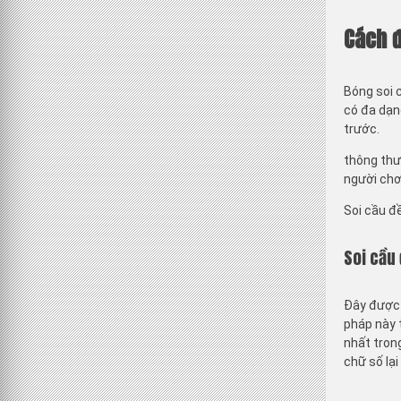
Cách đ
Bóng soi 
có đa dạn
trước.
thông thư
người chơ
Soi cầu đ
Soi cầu
Đây được 
pháp này t
nhất tron
chữ số lạ