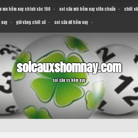
u mn hôm nay chính xác 100
soi cầu mb hôm nay siêu chuẩn
chốt số
m nay
giờ vàng chốt số
soi cầu đề hôm nay
soicauxshomnay.com
soi cầu xs hôm nay