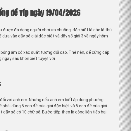
tổng đề víp ngày 19/04/2026
u được đa dạng người chơi ưa chuộng, đặc biệt là các lô thủ
dựa vào dãy số giải đặc biệt và dãy số giải 3 về ngày hôm
 về bóng âm có xác suất tương đối cao. Thế nên, để cứng cáp
 ngày sau khôn xiết tuyệt vời.
6
 đối với anh em. Nhưng nếu anh em biết áp dụng phương
 phải dùng 5 con đề của giải đặc biệt và 5 con đề của giải
dãy số có 10 chữ số. Bước tiếp theo là cộng liên tiếp hai