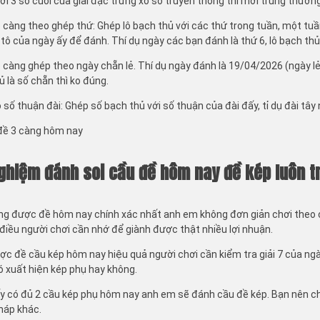
ới 3 số cuối của giải đặc trưng xổ số truyền thống thì mới trúng thưởng
 càng theo ghép thứ: Ghép lô bạch thủ với các thứ trong tuần, một tuần
 tô của ngày ấy để đánh. Thí dụ ngày các bạn đánh là thứ 6, lô bạch thủ
 càng ghép theo ngày chẵn lẻ. Thí dụ ngày đánh là 19/04/2026 (ngày lẻ)
ủ là số chẵn thì ko đúng.
số thuận đài: Ghép số bạch thủ với số thuận của đài đấy, tỉ dụ đài tây
đề 3 càng hôm nay
ghiệm đánh soi cầu đề hôm nay đề kép luôn 
g được đề hôm nay chính xác nhất anh em không đơn giản chơi theo c
 điều người chơi cần nhớ để giành được thật nhiều lợi nhuận.
ợc đề cầu kép hôm nay hiệu quả người chơi cần kiểm tra giải 7 của ng
ó xuất hiện kép phụ hay không.
ấy có đủ 2 cầu kép phụ hôm nay anh em sẽ đánh cầu đề kép. Bạn nên ch
háp khác.