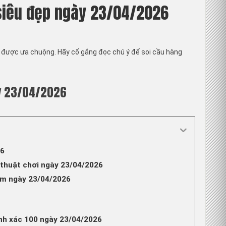
siêu đẹp ngày 23/04/2026
 được ưa chuộng. Hãy cố gắng đọc chú ý để soi cầu hàng
ày 23/04/2026
26
 thuật chơi ngày 23/04/2026
âm ngày 23/04/2026
nh xác 100 ngày 23/04/2026