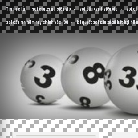
Skip
Trang chủ
soi cầu xsmb siêu vip
soi cầu xsmt siêu vip
soi cầ
to
content
soi cầu mn hôm nay chính xác 100
bí quyết soi cầu xổ số bất bại hô