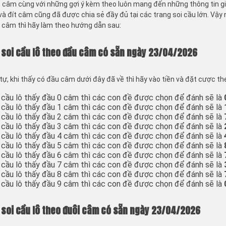
 câm cùng với những gợi ý kèm theo luôn mang đến những thông tin giá t
và đít câm cũng đã được chia sẻ đầy đủ tại các trang soi cầu lớn. Vậy
t câm thì hãy làm theo hướng dẫn sau:
 soi cầu lô theo đầu câm có sẵn ngày 23/04/2026
tự, khi thấy có đầu câm dưới đây đã về thì hãy vào tiền và đặt cược th
 cầu lô thấy đầu 0 câm thì các con đề được chọn để đánh sẽ là
 cầu lô thấy đầu 1 câm thì các con đề được chọn để đánh sẽ là
 cầu lô thấy đầu 2 câm thì các con đề được chọn để đánh sẽ là
 cầu lô thấy đầu 3 câm thì các con đề được chọn để đánh sẽ là
 cầu lô thấy đầu 4 câm thì các con đề được chọn để đánh sẽ là
 cầu lô thấy đầu 5 câm thì các con đề được chọn để đánh sẽ là
 cầu lô thấy đầu 6 câm thì các con đề được chọn để đánh sẽ là
 cầu lô thấy đầu 7 câm thì các con đề được chọn để đánh sẽ là
 cầu lô thấy đầu 8 câm thì các con đề được chọn để đánh sẽ là
 cầu lô thấy đầu 9 câm thì các con đề được chọn để đánh sẽ là
 soi cầu lô theo đuôi câm có sẵn ngày 23/04/2026