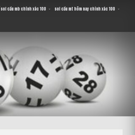
 soi cầu mb chính xác 100
soi cầu mt hôm nay chính xác 100