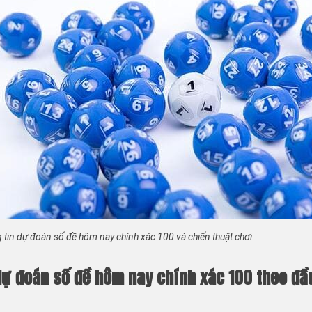
g tin dự đoán số đề hôm nay chính xác 100 và chiến thuật chơi
ự đoán số đề hôm nay chính xác 100 theo đ