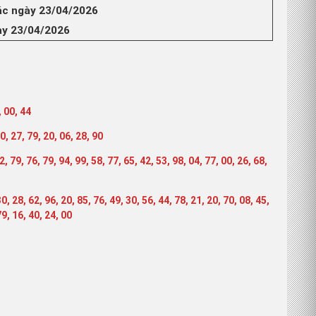
xác ngày 23/04/2026
gày 23/04/2026
, 00, 44
40, 27, 79, 20, 06, 28, 90
2, 79, 76, 79, 94, 99, 58, 77, 65, 42, 53, 98, 04, 77, 00, 26, 68,
30, 28, 62, 96, 20, 85, 76, 49, 30, 56, 44, 78, 21, 20, 70, 08, 45,
79, 16, 40, 24, 00