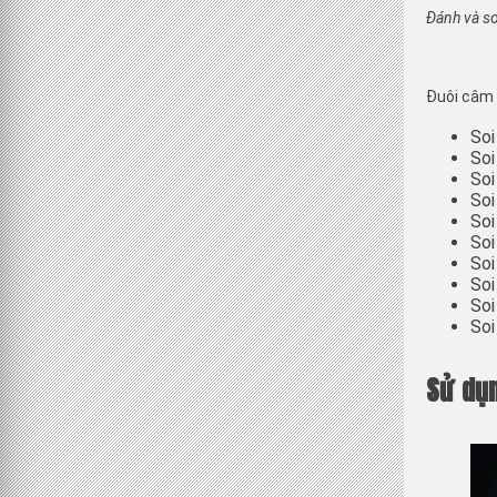
Đánh và so
Đuôi câm 
Soi
Soi
Soi
Soi
Soi
Soi
Soi
Soi
Soi
Soi
Sử dụn