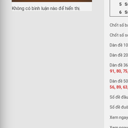
S
Không có bình luận nào để hiển thị.
S
Chốt số b
Chốt số s
Dàn đề 10
Dàn đề 20
Dàn đề 36
91, 80, 75
Dàn đề 50
56, 89, 63,
Số đề đầu
Số đề đuô
Xem ngay
Xem ngay