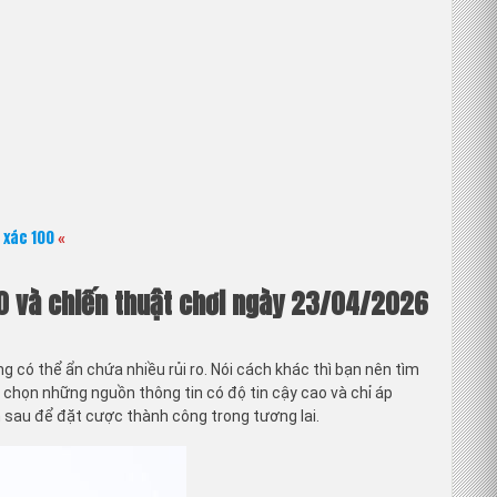
 xác 100
«
00 và chiến thuật chơi ngày 23/04/2026
g có thể ẩn chứa nhiều rủi ro. Nói cách khác thì bạn nên tìm
 chọn những nguồn thông tin có độ tin cậy cao và chỉ áp
 sau để đặt cược thành công trong tương lai.