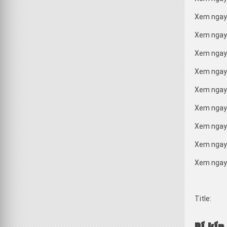
Xem ngay
Xem ngay
Xem ngay
Xem ngay
Xem ngay
Xem ngay
Xem ngay
Xem ngay
Xem ngay
Title: