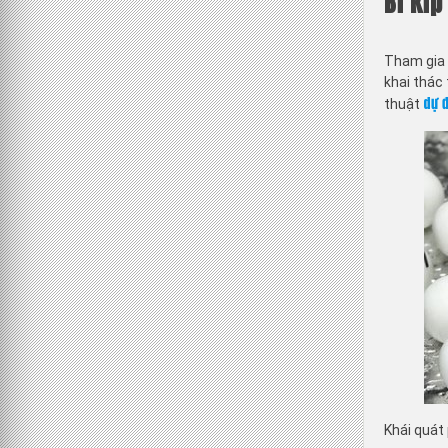
Bí kíp
Tham gia 
khai thác
dự 
thuật
Khái quát