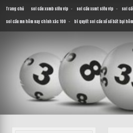
Skip
Trang chủ
soi cầu xsmb siêu vip
soi cầu xsmt siêu vip
soi cầ
to
content
soi cầu mn hôm nay chính xác 100
bí quyết soi cầu xổ số bất bại hô