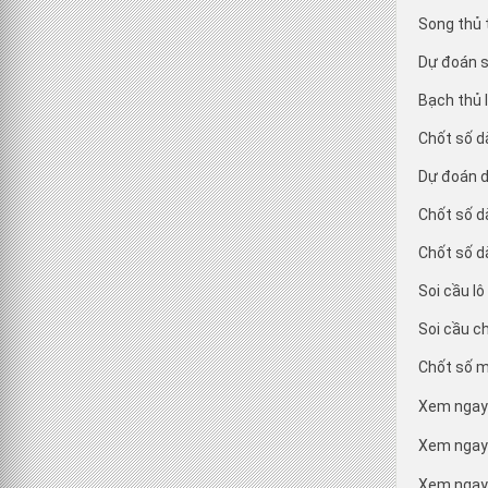
Song thủ 
Dự đoán s
Bạch thủ 
Chốt số d
Dự đoán d
Chốt số d
Chốt số d
Soi cầu l
Soi cầu c
Chốt số m
Xem ngay
Xem ngay
Xem ngay