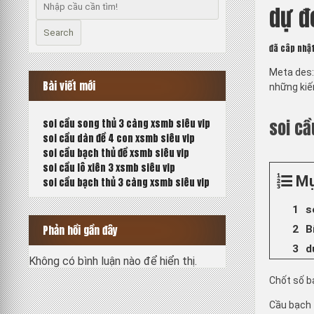
dự đ
Search
đã câp nhậ
Meta des
Bài viết mới
những kiế
soi cầ
soi cầu song thủ 3 càng xsmb siêu vip
soi cầu dàn đề 4 con xsmb siêu vip
soi cầu bạch thủ đề xsmb siêu vip
soi cầu lô xiên 3 xsmb siêu vip
Mụ
soi cầu bạch thủ 3 càng xsmb siêu vip
s
Phản hồi gần đây
B
d
Không có bình luận nào để hiển thị.
Chốt số b
Cầu bạch 