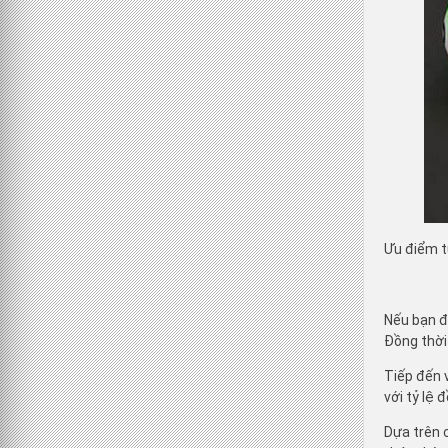
Ưu điểm t
Nếu bạn đ
Đồng thời
Tiếp đến 
với tỷ lệ
Dựa trên 