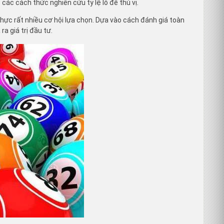
các cách thức nghiên cứu tỷ lệ lô đề thú vị.
thực rất nhiều cơ hội lựa chọn. Dựa vào cách đánh giá toàn
a giá trị đầu tư.