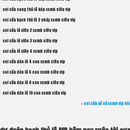
soi cầu song thủ lô kép xsmb siêu vip
 :
soi cầu bạch thủ lô 2 nháy xsmb siêu vip
 :
soi cầu lô xiên 2 xsmb siêu vip
 :
soi cầu lô xiên 3 xsmb siêu vip
 :
soi cầu lô xiên 4 xsmb siêu vip
 :
soi cầu dàn lô 4 con xsmb siêu vip
 :
soi cầu dàn lô 6 con xsmb siêu vip
 :
soi cầu dàn lô 8 con xsmb siêu vip
 :
soi cầu dàn lô 10 con xsmb siêu vip
 :
soi cầu xổ số xsmb vip h
»