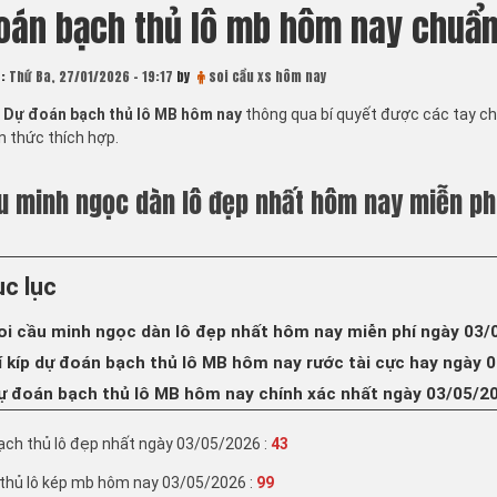
oán bạch thủ lô mb hôm nay chuẩ
t:
Thứ Ba, 27/01/2026 - 19:17
by
soi cầu xs hôm nay
:
Dự đoán bạch thủ lô MB hôm nay
thông qua bí quyết được các tay ch
n thức thích hợp.
u minh ngọc dàn lô đẹp nhất hôm nay miễn p
c lục
oi cầu minh ngọc dàn lô đẹp nhất hôm nay miễn phí ngày 03/
í kíp dự đoán bạch thủ lô MB hôm nay rước tài cực hay ngày 
ự đoán bạch thủ lô MB hôm nay chính xác nhất ngày 03/05/2
ạch thủ lô đẹp nhất ngày 03/05/2026 :
43
thủ lô kép mb hôm nay 03/05/2026 :
99