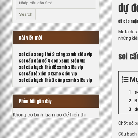
dự đ
Search
đã câp nhậ
Meta des
Bài viết mới
những kiế
soi cầ
soi cầu song thủ 3 càng xsmb siêu vip
soi cầu dàn đề 4 con xsmb siêu vip
soi cầu bạch thủ đề xsmb siêu vip
soi cầu lô xiên 3 xsmb siêu vip
Mụ
soi cầu bạch thủ 3 càng xsmb siêu vip
s
Phản hồi gần đây
B
d
Không có bình luận nào để hiển thị.
Chốt số b
Cầu bạch 