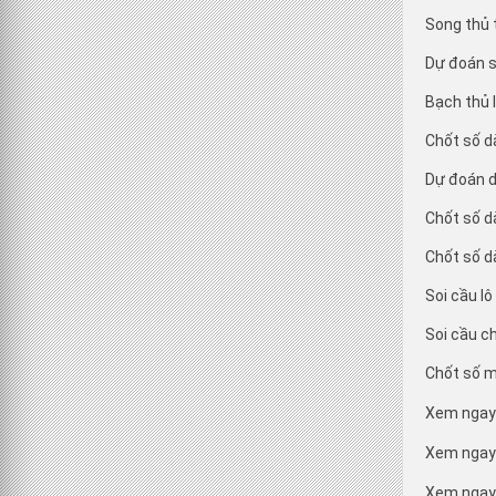
Song thủ 
Dự đoán s
Bạch thủ 
Chốt số d
Dự đoán d
Chốt số d
Chốt số d
Soi cầu l
Soi cầu c
Chốt số m
Xem ngay
Xem ngay
Xem ngay