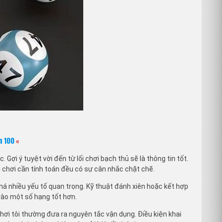
n 100
«
i ý tuyệt vời đến từ lối chơi bạch thủ sẽ là thông tin tốt.
 chơi cần tính toán đều có sự cân nhắc chặt chẽ.
khá nhiều yếu tố quan trọng. Kỹ thuật đánh xiên hoặc kết hợp
 vào một số hạng tốt hơn.
ơi tôi thường đưa ra nguyên tắc vận dụng. Điều kiện khai