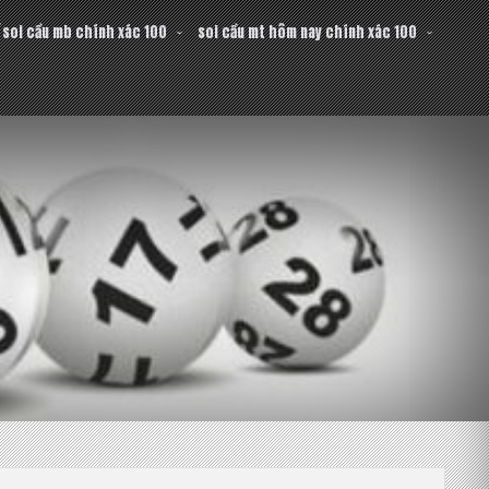
 soi cầu mb chính xác 100
soi cầu mt hôm nay chính xác 100