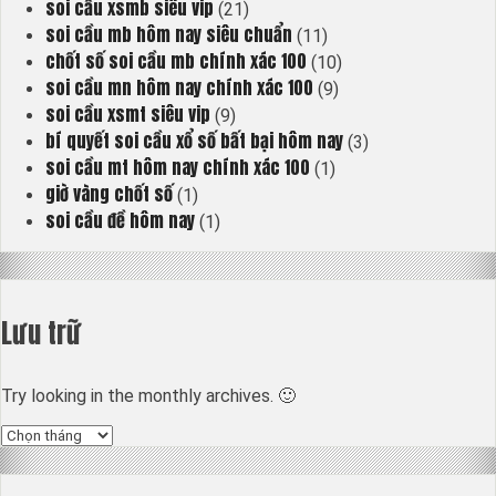
soi cầu xsmb siêu vip
(21)
soi cầu mb hôm nay siêu chuẩn
(11)
chốt số soi cầu mb chính xác 100
(10)
soi cầu mn hôm nay chính xác 100
(9)
soi cầu xsmt siêu vip
(9)
bí quyết soi cầu xổ số bất bại hôm nay
(3)
soi cầu mt hôm nay chính xác 100
(1)
giờ vàng chốt số
(1)
soi cầu đề hôm nay
(1)
Lưu trữ
Try looking in the monthly archives. 🙂
Lưu
trữ