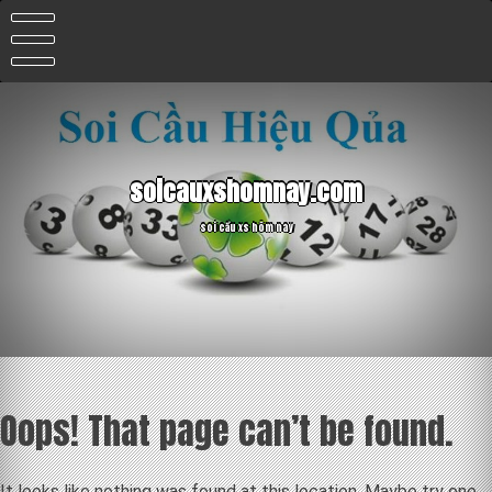
Skip
to
content
soicauxshomnay.com
soi cầu xs hôm nay
Oops! That page can’t be found.
It looks like nothing was found at this location. Maybe try one