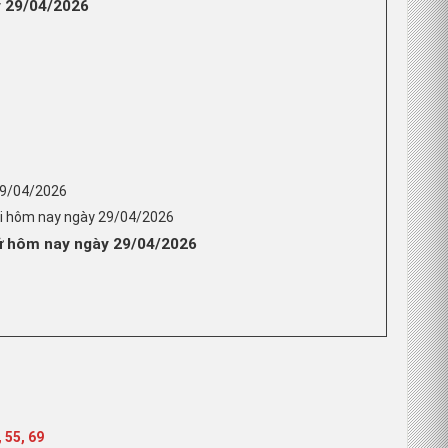
y 29/04/2026
 29/04/2026
bại hôm nay ngày 29/04/2026
tử hôm nay ngày 29/04/2026
, 55, 69