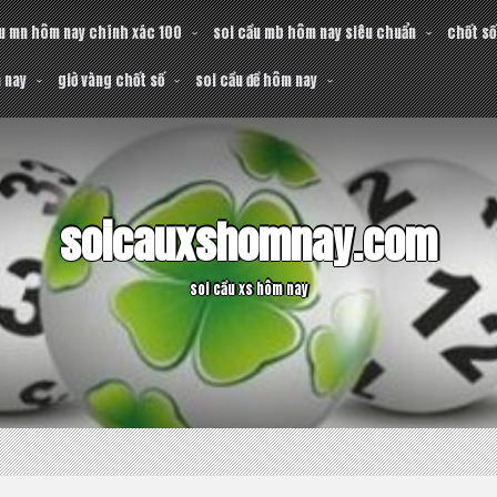
u mn hôm nay chính xác 100
soi cầu mb hôm nay siêu chuẩn
chốt số
m nay
giờ vàng chốt số
soi cầu đề hôm nay
soicauxshomnay.com
soi cầu xs hôm nay