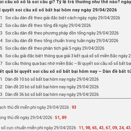
oi cầu xổ số là soi cầu gì? Tỷ lệ trả thưởng như thế nào? ngà
í quyết soi cầu xổ số bất bại hôm nay ngày 29/04/2026
Soi cầu dàn đề theo giải đặc biệt cách ngày. ngày 29/04/2026
Soi cầu dàn đề theo tổng đề ngày 29/04/2026
Soi cầu dàn đề theo phương pháp dồn tổng ngày 29/04/2026
Soi cầu dàn đề theo tổng chuẩn trong tuần ngày 29/04/2026
Soi cầu dàn đề theo phân tích giải 5 ngày 29/04/2026
Soi cầu giải đặc biệt thông qua giải 3 kết quả xổ số miền Bắc ngày
Soi cầu thông qua bạc nhớ miền Bắc – Bí quyết soi cầu xổ số bất 
ết quả bí quyết soi cầu xổ số bất bại hôm nay – Dàn đề bất 
Dàn đề 10 bộ số bất bại hôm nay ngày 29/04/2026
Dàn đề 20 bộ số bất bại hôm nay ngày 29/04/2026
Dàn đề 36 bộ số bất bại hôm nay ngày 29/04/2026
ạch thủ đề miễn phí ngày 29/04/2026 :
93
ong thủ đề ngày 29/04/2026 :
51, 89
 số cực chuẩn miễn phí ngày 29/04/2026 :
11, 98, 65, 43, 67, 09, 24, 43