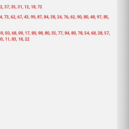
82, 37, 35, 31, 12, 18, 72
4, 73, 62, 67, 43, 99, 87, 84, 38, 24, 76, 62, 90, 80, 48, 97, 85,
49, 50, 68, 09, 17, 80, 98, 80, 35, 77, 84, 80, 78, 54, 68, 28, 57,
03, 11, 83, 18, 22