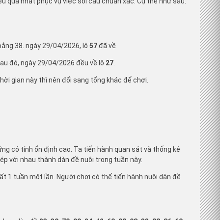
u quả nhất phục vụ việc soi cầu chuẩn xác. Cụ thể như sau:
bằng 38. ngày 29/04/2026, lô
57
đã về
 sau đó, ngày 29/04/2026 đều về lô
27
.
hời gian này thì nên đổi sang tổng khác để chơi.
ng có tính ổn định cao. Ta tiến hành quan sát và thống kê
ép với nhau thành dàn đề nuôi trong tuần này.
t 1 tuần một lần. Người chơi có thể tiến hành nuôi dàn đề