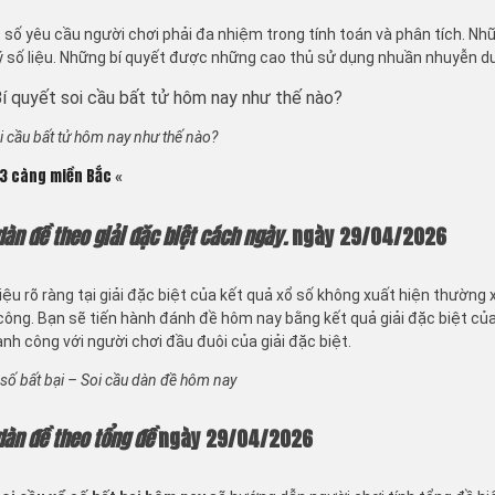
ổ số yêu cầu người chơi phải đa nhiệm trong tính toán và phân tích. Nh
lý số liệu. Những bí quyết được những cao thủ sử dụng nhuần nhuyễn dư
oi cầu bất tử hôm nay như thế nào?
3 càng miền Bắc
«
dàn đề theo giải đặc biệt cách ngày.
ngày 29/04/2026
iệu rõ ràng tại giải đặc biệt của kết quả xổ số không xuất hiện thườn
công. Bạn sẽ tiến hành đánh đề hôm nay bằng kết quả giải đặc biệt của
ành công với người chơi đầu đuôi của giải đặc biệt.
 số bất bại – Soi cầu dàn đề hôm nay
dàn đề theo tổng đề
ngày 29/04/2026