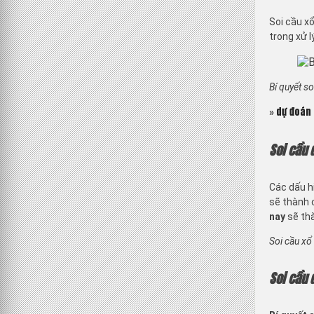
Soi cầu x
trong xử 
Bí quyết s
dự đoán 
»
Soi cầu 
Các dấu h
sẽ thành 
nay
sẽ th
Soi cầu xổ
Soi cầu 