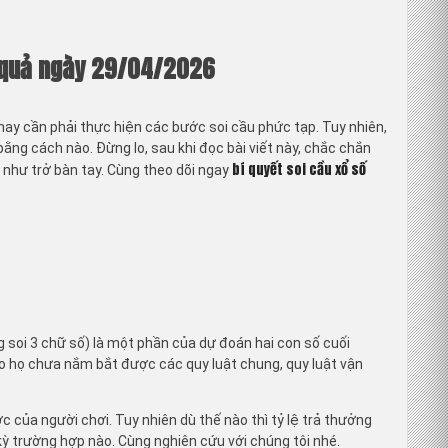
u quả ngày 29/04/2026
 nay cần phải thực hiện các bước soi cầu phức tạp. Tuy nhiên,
ằng cách nào. Đừng lo, sau khi đọc bài viết này, chắc chắn
bí quyết soi cầu xổ số
 như trở bàn tay. Cùng theo dõi ngay
ng soi 3 chữ số) là một phần của dự đoán hai con số cuối
 do họ chưa nắm bắt được các quy luật chung, quy luật vận
 của người chơi. Tuy nhiên dù thế nào thì tỷ lệ trả thưởng
ỳ trường hợp nào. Cùng nghiên cứu với chúng tôi nhé.