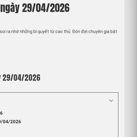
y ngày 29/04/2026
i ra nhờ những bí quyết từ cao thủ. Đón đợi chuyên gia bật
ày 29/04/2026
26
29/04/2026