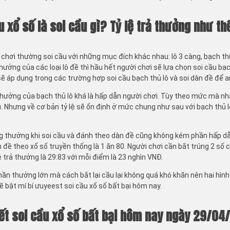
u xổ số là soi cầu gì? Tỷ lệ trả thưởng như 
chơi thường soi cầu với những mục đích khác nhau: lô 3 càng, bạch thủ l
ưởng của các loại lô đề thì hầu hết người chơi sẽ lựa chọn soi cầu bạc
ẽ áp dụng trong các trường hợp soi cầu bạch thủ lô và soi dàn đề để a
 thưởng của bạch thủ lô khá là hấp dẫn người chơi. Tùy theo mức mà n
. Nhưng về cơ bản tỷ lệ sẽ ổn định ở mức chung như sau với bạch thủ lô
ng thưởng khi soi cầu và đánh theo dàn đề cũng không kém phần hấp dẫn
đề theo xổ số truyền thống là 1 ăn 80. Người chơi cần bắt trúng 2 số cuố
ệ trả thưởng là 29:83 với mỗi điểm là 23 nghìn VNĐ.
hần thưởng lớn mà cách bắt lại cầu lại không quá khó khăn nên hai hình
ẽ bật mí bí ưuyeest soi cầu xổ số bất bại hôm nay.
ết soi cầu xổ số bất bại hôm nay ngày 29/04