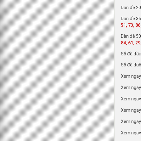
Dàn đề 20
Dàn đề 36
51, 73, 86
Dàn đề 50
84, 61, 29,
Số đề đầu
Số đề đuô
Xem ngay
Xem ngay
Xem ngay
Xem ngay
Xem ngay
Xem ngay