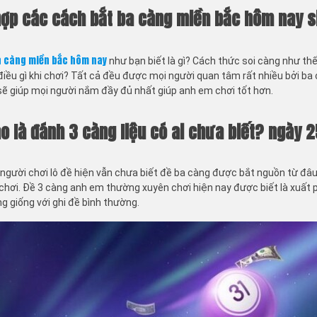
hợp các cách bắt ba càng miền bắc hôm nay 
 càng miền bắc hôm nay
như bạn biết là gì? Cách thức soi càng như t
điều gì khi chơi? Tất cả đều được mọi người quan tâm rất nhiều bởi ba 
sẽ giúp mọi người nắm đầy đủ nhất giúp anh em chơi tốt hơn.
o là đánh 3 càng liệu có ai chưa biết? ngày
 người chơi lô đề hiện vẫn chưa biết đề ba càng được bắt nguồn từ đâ
 chơi. Đề 3 càng anh em thường xuyên chơi hiện nay được biết là xuất
g giống với ghi đề bình thường.