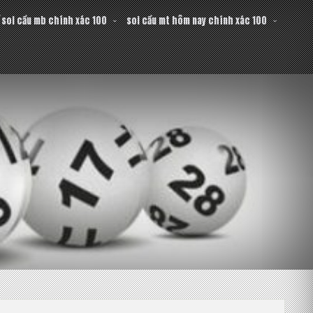
 soi cầu mb chính xác 100
soi cầu mt hôm nay chính xác 100