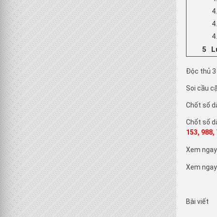
L
Độc thủ 3
Soi cầu c
Chốt số d
Chốt số d
153, 988,
Xem ngay
Xem ngay
Bài viết