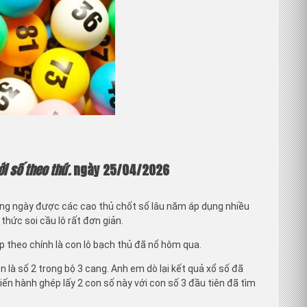
ới số theo thứ.
ngày 25/04/2026
ong ngày được các cao thủ chốt số lâu năm áp dụng nhiều
hức soi cầu lô rất đơn giản.
p theo chính là con lô bạch thủ đã nổ hôm qua.
 là số 2 trong bộ 3 cang. Anh em dò lại kết quả xổ số đã
tiến hành ghép lấy 2 con số này với con số 3 đầu tiên đã tìm