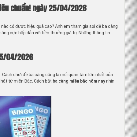
siêu chuẩn! ngày 25/04/2026
hế nào có được hiệu quả cao? Anh em tham gia soi đề ba càng
càng cực hấp dẫn với tiền thưởng giá trị. Những thông tin
 25/04/2026
u. Cách chơi đề ba càng cũng là mối quan tâm lớn nhất của
 phát từ miền Bắc. Cách bắt
ba càng miền bắc hôm nay
nhìn