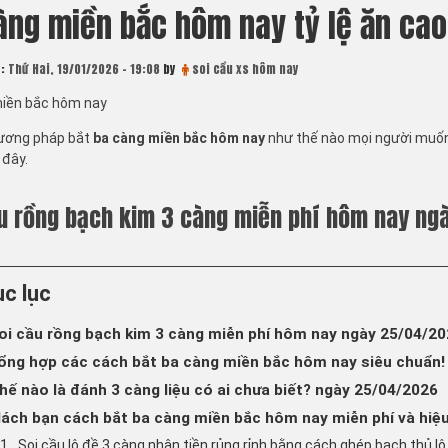
àng miền bắc hôm nay tỷ lệ ăn ca
t:
Thứ Hai, 19/01/2026 - 19:08
by
soi cầu xs hôm nay
miền bắc hôm nay
hương pháp bắt
ba càng miền bắc hôm nay
như thế nào mọi người muốn
 đây.
ầu rồng bạch kim 3 càng miễn phí hôm nay n
c lục
oi cầu rồng bạch kim 3 càng miễn phí hôm nay ngày 25/04/2
ổng hợp các cách bắt ba càng miền bắc hôm nay siêu chuẩn!
hế nào là đánh 3 càng liệu có ai chưa biết? ngày 25/04/2026
ách bạn cách bắt ba càng miền bắc hôm nay miễn phí và hiệ
Soi cầu lô đề 3 càng nhận tiền rủng rỉnh bằng cách ghép bạch thủ l