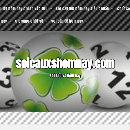
u mn hôm nay chính xác 100
soi cầu mb hôm nay siêu chuẩn
chốt số
m nay
giờ vàng chốt số
soi cầu đề hôm nay
soicauxshomnay.com
soi cầu xs hôm nay