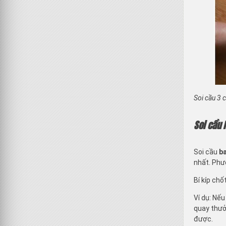
Soi cầu 3 
Soi cầu 
Soi cầu
b
nhất. Phư
Bí kíp chố
Ví dụ: Nếu
quay thưở
được.