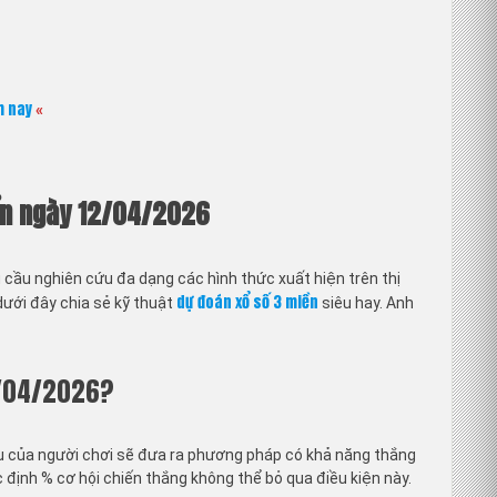
m nay
«
ẩn ngày 12/04/2026
cầu nghiên cứu đa dạng các hình thức xuất hiện trên thị
dự đoán xổ số 3 miền
dưới đây chia sẻ kỹ thuật
siêu hay. Anh
2/04/2026?
êu của người chơi sẽ đưa ra phương pháp có khả năng thắng
c định % cơ hội chiến thắng không thể bỏ qua điều kiện này.