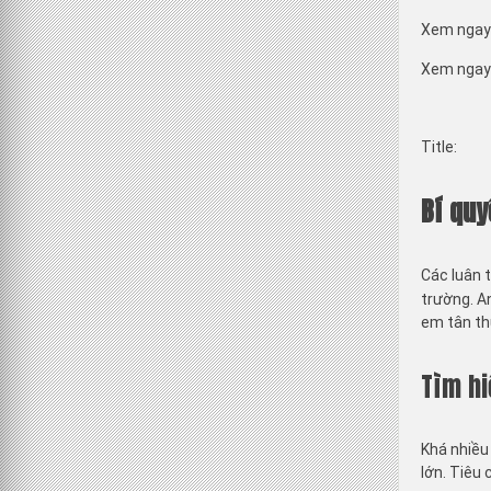
Xem ngay
Xem ngay
Title:
Bí quy
Các luân 
trường. A
em tân th
Tìm hi
Khá nhiều
lớn. Tiêu