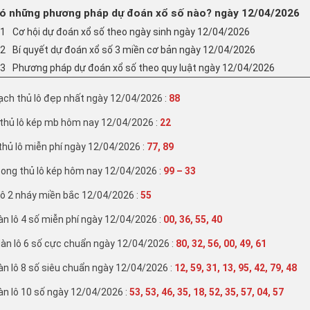
ó những phương pháp dự đoán xổ số nào? ngày 12/04/2026
Cơ hội dự đoán xổ số theo ngày sinh ngày 12/04/2026
Bí quyết dự đoán xổ số 3 miền cơ bản ngày 12/04/2026
Phương pháp dự đoán xổ số theo quy luật ngày 12/04/2026
ạch thủ lô đẹp nhất ngày 12/04/2026 :
88
thủ lô kép mb hôm nay 12/04/2026 :
22
thủ lô miễn phí ngày 12/04/2026 :
77, 89
ong thủ lô kép hôm nay 12/04/2026 :
99 – 33
lô 2 nháy miền bắc 12/04/2026 :
55
àn lô 4 số miễn phí ngày 12/04/2026 :
00, 36, 55, 40
àn lô 6 số cực chuẩn ngày 12/04/2026 :
80, 32, 56, 00, 49, 61
àn lô 8 số siêu chuẩn ngày 12/04/2026 :
12, 59, 31, 13, 95, 42, 79, 48
àn lô 10 số ngày 12/04/2026 :
53, 53, 46, 35, 18, 52, 35, 57, 04, 57