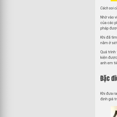
Cách soi c
Nhờ vào v
của các p
pháp đượ
Khi đã tì
nằm ở sét
Quá trình
kiện được
anh em ti
Đặc đi
Khi đưa r
định giá t