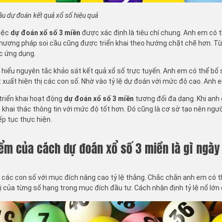
ầu dự đoán kết quả xổ số hiệu quả
iệc
dự đoán xổ số 3 miền
được xác định là tiêu chí chung. Anh em có 
hương pháp soi cầu cũng được triển khai theo hướng chặt chẽ hơn. Từ
c ứng dụng.
m hiểu nguyên tắc khảo sát kết quả xổ số trực tuyến. Anh em có thể bổ
 xuất hiện thị các con số. Nhờ vào tỷ lệ dự đoán với mức độ cao. Anh 
 triển khai hoạt động
dự đoán xổ số 3 miền
tương đối đa dạng. Khi anh
 khai thác thông tin với mức độ tốt hơn. Đó cũng là cơ sở tạo nên ngườ
ếp tục thực hiện.
ểm của cách dự đoán xổ số 3 miền là gì ngà
a các con số với mục đích nâng cao tỷ lệ thắng. Chắc chắn anh em có t
rị của từng số hạng trong mục đích đầu tư. Cách nhận định tỷ lệ nổ lớn