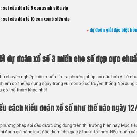
soi cầu dàn lô 8 con xsmb siêu vip
 :
soi cầu dàn lô 10 con xsmb siêu vip
 :
dự đoán giải đặc biệt hô
»
ết dự đoán xổ số 3 miền cho số đẹp cực chu
thủ chuyên nghiệp luôn muốn tìm ra phương pháp soi cầu hợp ý. Từ nhu 
nh em có thể áp dụng ngay trong vũ môn xổ số truyền thống. Nội dung 
ủ có thể tham khảo nhé!
ểu cách kiểu đoán xổ số như thế nào ngày 1
 phương pháp soi cầu được ứng dụng trên thị trường hiện nay. Mục ti
 chí đánh giá hàng loạt đặc điểm cho gia kỹ thuật tốt hơn. Nếu muốn xá